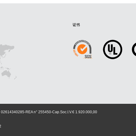
证书
614340285-REA n° 255450-Cap.Soc.I.V.€ 1.920.000,00
2